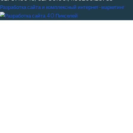
Разработка сайта и комплексный интернет-маркетинг
Заполните форму: подберем 2-3 подходящие модели
техники под ваш бюджет, подготовим подробное КП с
ценами и сроками поставки
*
Введите Имя
*
Введите телефон
:
Введите email:
Введите сообщение:
Получить КП
Закрыть
Нажимая кнопку «Отправить заявку», я даю свое согласие на
обработку моих персональных данных, ознакомлен и согласен с