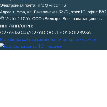
Электронная почта:
info@vilcar.ru
Адрес:
г. Уфа, ул. Бакалинская 33/2, этаж 10, офис 190
© 2016-2026. ООО «Вилкар». Все права защищены.
ИНН/КПП/ОГРН:
0276918045/027601001/1160280128986
Разработка сайта и комплексный интернет-маркетинг
Заполните форму: подберем 2-3 подходящие модели
техники под ваш бюджет, подготовим подробное КП с
ценами и сроками поставки
*
Введите Имя
*
Введите телефон
:
Введите email: